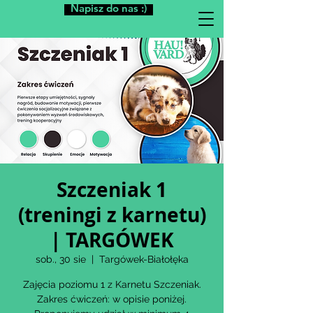
Napisz do nas :)
Szczeniak 1
(treningi z karnetu)
| TARGÓWEK
sob., 30 sie
  |  
Targówek-Białołęka
Zajęcia poziomu 1 z Karnetu Szczeniak.
Zakres ćwiczeń: w opisie poniżej.