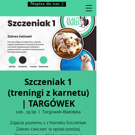
Napisz do nas :)
Szczeniak 1
(treningi z karnetu)
| TARGÓWEK
sob., 19 lip
  |  
Targówek-Białołęka
Zajęcia poziomu 1 z Karnetu Szczeniak.
Zakres ćwiczeń: w opisie poniżej.