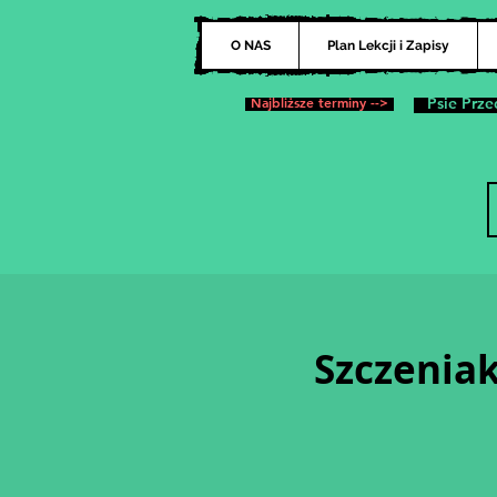
O NAS
Plan Lekcji i Zapisy
Najbliższe terminy -->
Psie Prze
Szczeniak