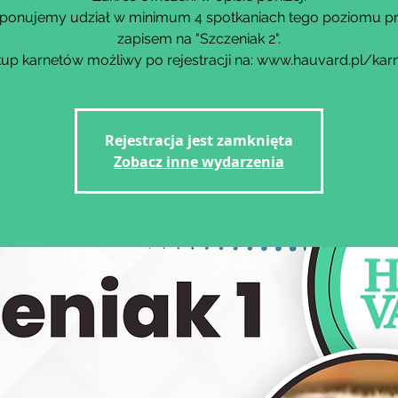
ponujemy udział w minimum 4 spotkaniach tego poziomu p
zapisem na "Szczeniak 2".
up karnetów możliwy po rejestracji na: www.hauvard.pl/kar
Rejestracja jest zamknięta
Zobacz inne wydarzenia