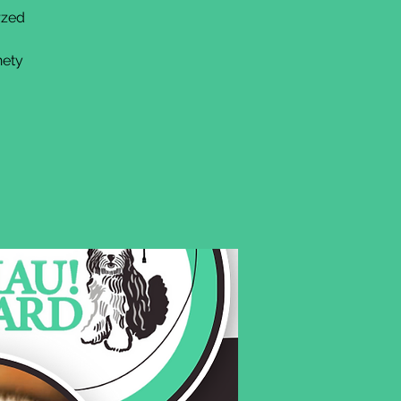
rzed
nety