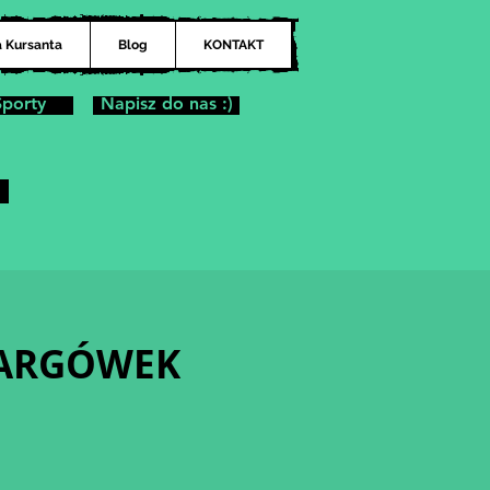
a Kursanta
Blog
KONTAKT
Sporty
Napisz do nas :)
| TARGÓWEK