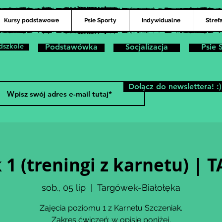
Kursy podstawowe
Psie Sporty
Indywidualne
Stref
dszkole
Podstawówka
Socjalizacja
Psie 
Dołącz do newslettera! :)
 1 (treningi z karnetu) 
sob., 05 lip
  |  
Targówek-Białołęka
Zajęcia poziomu 1 z Karnetu Szczeniak.
Zakres ćwiczeń: w opisie poniżej.