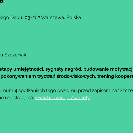
kiego Dębu, 03-262 Warszawa, Polska
u Szczeniak.
etapy umiejętności, sygnały nagród, budowanie motywacji
 z pokonywaniem wyzwań środowiskowych, trening kooper
imum 4 spotkaniach tego poziomu przed zapisem na "Szczeni
rejestracji na: 
www.hauvard.pl/karnety