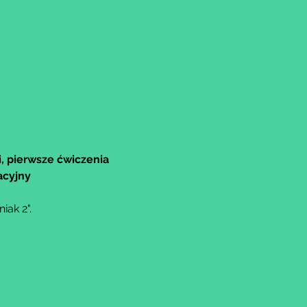
, pierwsze ćwiczenia 
acyjny
ak 2".