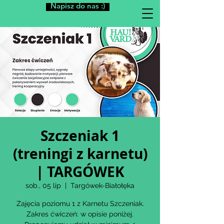
Napisz do nas :)
Szczeniak 1
(treningi z karnetu)
| TARGÓWEK
sob., 05 lip
  |  
Targówek-Białołęka
Zajęcia poziomu 1 z Karnetu Szczeniak.
Zakres ćwiczeń: w opisie poniżej.