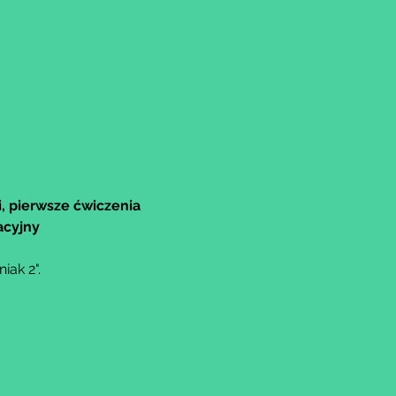
, pierwsze ćwiczenia 
acyjny
ak 2".