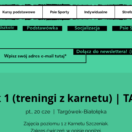
Kursy podstawowe
Psie Sporty
Indywidualne
Stref
dszkole
Podstawówka
Socjalizacja
Psie 
Dołącz do newslettera! :)
 1 (treningi z karnetu) 
pt., 20 cze
  |  
Targówek-Białołęka
Zajęcia poziomu 1 z Karnetu Szczeniak.
Zakres ćwiczeń: w opisie poniżej.