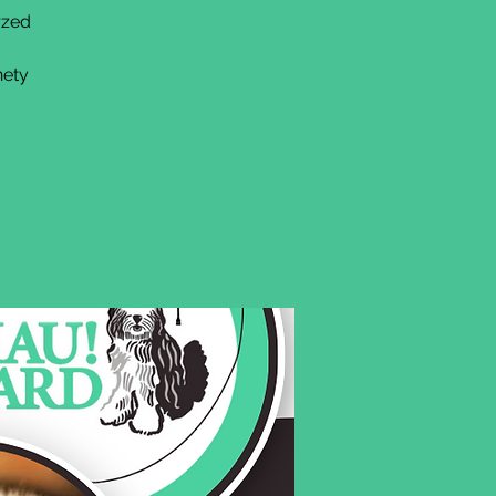
rzed
nety