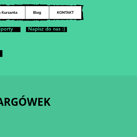
a Kursanta
Blog
KONTAKT
Sporty
Napisz do nas :)
| TARGÓWEK