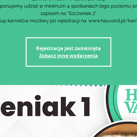
ponujemy udział w minimum 4 spotkaniach tego poziomu p
zapisem na "Szczeniak 2".
up karnetów możliwy po rejestracji na: www.hauvard.pl/kar
Rejestracja jest zamknięta
Zobacz inne wydarzenia