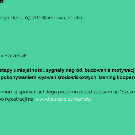
kiego Dębu, 03-262 Warszawa, Polska
u Szczeniak.
etapy umiejętności, sygnały nagród, budowanie motywacji
 z pokonywaniem wyzwań środowiskowych, trening kooper
imum 4 spotkaniach tego poziomu przed zapisem na "Szczeni
rejestracji na: 
www.hauvard.pl/karnety