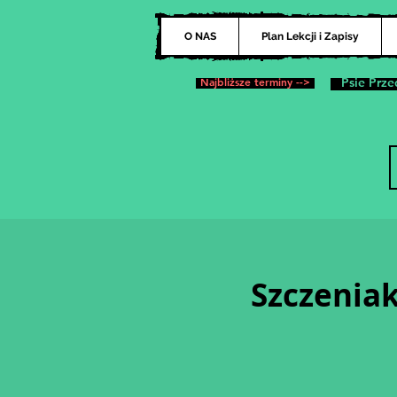
O NAS
Plan Lekcji i Zapisy
Najbliższe terminy -->
Psie Prze
Szczeniak