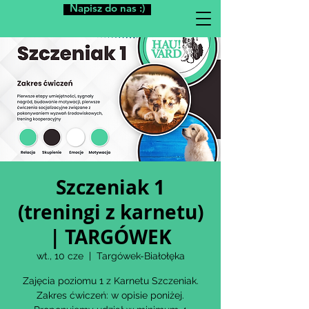
Napisz do nas :)
Szczeniak 1
(treningi z karnetu)
| TARGÓWEK
wt., 10 cze
  |  
Targówek-Białołęka
Zajęcia poziomu 1 z Karnetu Szczeniak.
Zakres ćwiczeń: w opisie poniżej.