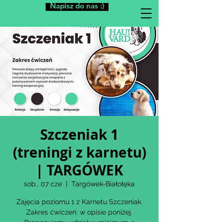
Napisz do nas :)
Szczeniak 1
(treningi z karnetu)
| TARGÓWEK
sob., 07 cze
  |  
Targówek-Białołęka
Zajęcia poziomu 1 z Karnetu Szczeniak.
Zakres ćwiczeń: w opisie poniżej.