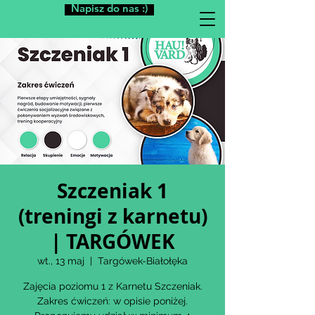
Napisz do nas :)
Szczeniak 1
(treningi z karnetu)
| TARGÓWEK
wt., 13 maj
  |  
Targówek-Białołęka
Zajęcia poziomu 1 z Karnetu Szczeniak.
Zakres ćwiczeń: w opisie poniżej.