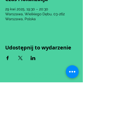
29 kwi 2025, 19:30 – 20:30
Warszawa, Wielkiego Dębu, 03-262
Warszawa, Polska
Udostępnij to wydarzenie
Wypełniając formularz zgadzasz się z naszą
Polityką
Prywatności.
Zastrzegamy sobie możliwość przesunięcia startu kursu do
dwóch tygodni od proponowanego terminu rozpoczęcia lub
jego anulowania
w przypadku nie uzbierania się minimalnej liczby osób w
grupie.
O ewentualnych zmianach będziemy informować drogą
mailową.
Dołącz do newslettera! :)