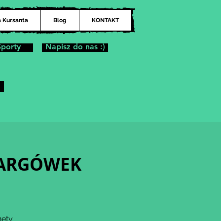
a Kursanta
Blog
KONTAKT
Sporty
Napisz do nas :)
| TARGÓWEK
nety