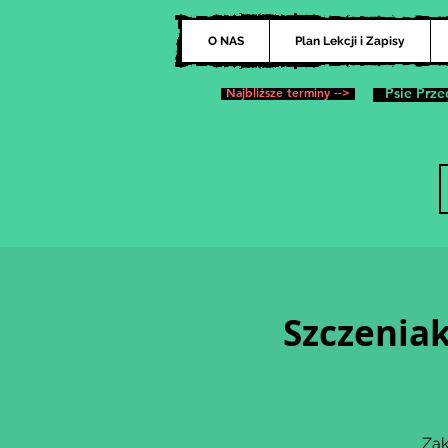
O NAS
Plan Lekcji i Zapisy
Najbliższe terminy -->
Psie Prze
Szczeniak
Zak