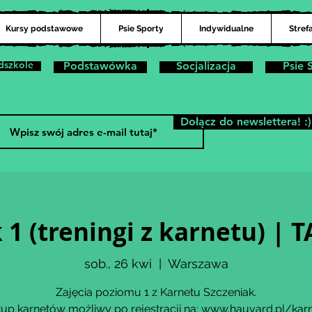
Kursy podstawowe
Psie Sporty
Indywidualne
Stref
dszkole
Podstawówka
Socjalizacja
Psie 
Dołącz do newslettera! :)
 1 (treningi z karnetu) 
sob., 26 kwi
  |  
Warszawa
Zajęcia poziomu 1 z Karnetu Szczeniak.
up karnetów możliwy po rejestracji na: www.hauvard.pl/kar