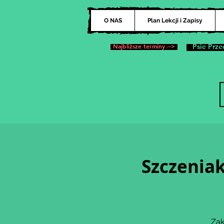
O NAS
Plan Lekcji i Zapisy
Najbliższe terminy -->
Psie Prze
Szczeniak
Zak