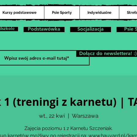
Kursy podstawowe
Psie Sporty
Indywidualne
Stref
dszkole
Podstawówka
Socjalizacja
Psie 
Dołącz do newslettera! :)
 1 (treningi z karnetu) 
wt., 22 kwi
  |  
Warszawa
Zajęcia poziomu 1 z Karnetu Szczeniak.
up karnetów możliwy po rejestracji na: www.hauvard.pl/kar