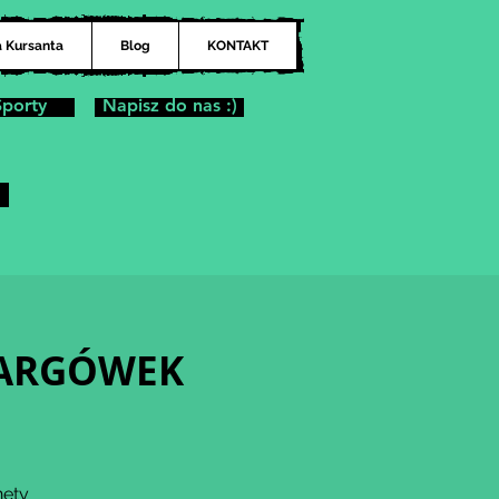
a Kursanta
Blog
KONTAKT
Sporty
Napisz do nas :)
| TARGÓWEK
nety