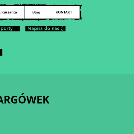
a Kursanta
Blog
KONTAKT
Sporty
Napisz do nas :)
| TARGÓWEK