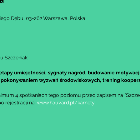
kiego Dębu, 03-262 Warszawa, Polska
u Szczeniak.
etapy umiejętności, sygnały nagród, budowanie motywacji
 z pokonywaniem wyzwań środowiskowych, trening kooper
imum 4 spotkaniach tego poziomu przed zapisem na "Szczeni
rejestracji na: 
www.hauvard.pl/karnety