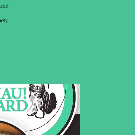
rzed
nety