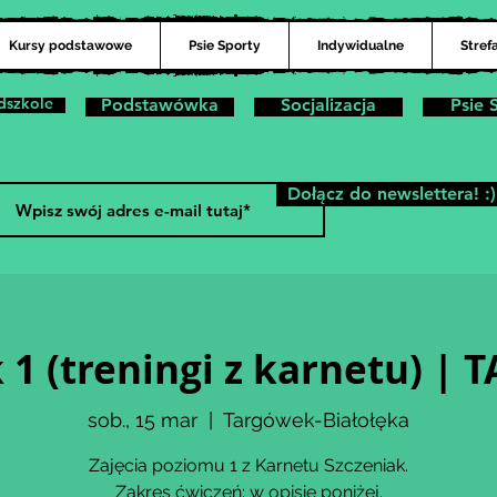
Kursy podstawowe
Psie Sporty
Indywidualne
Stref
dszkole
Podstawówka
Socjalizacja
Psie 
Dołącz do newslettera! :)
 1 (treningi z karnetu) 
sob., 15 mar
  |  
Targówek-Białołęka
Zajęcia poziomu 1 z Karnetu Szczeniak.
Zakres ćwiczeń: w opisie poniżej.