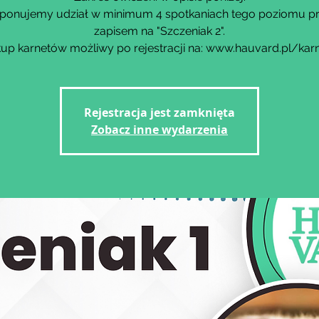
ponujemy udział w minimum 4 spotkaniach tego poziomu p
zapisem na "Szczeniak 2".
up karnetów możliwy po rejestracji na: www.hauvard.pl/kar
Rejestracja jest zamknięta
Zobacz inne wydarzenia