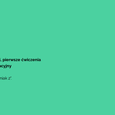
, pierwsze ćwiczenia 
acyjny
ak 2".