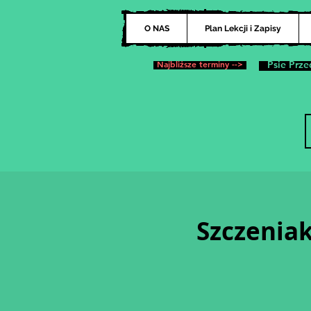
O NAS
Plan Lekcji i Zapisy
Najbliższe terminy -->
Psie Prze
Szczeniak