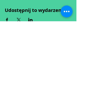
Udostępnij to wydarzenie
Wypełniając formularz zgadzasz się z naszą
Polityką
Prywatności.
Zastrzegamy sobie możliwość przesunięcia startu kursu do
dwóch tygodni od proponowanego terminu rozpoczęcia lub
jego anulowania
w przypadku nie uzbierania się minimalnej liczby osób w
grupie.
O ewentualnych zmianach będziemy informować drogą
mailową.
Dołącz do newslettera! :)