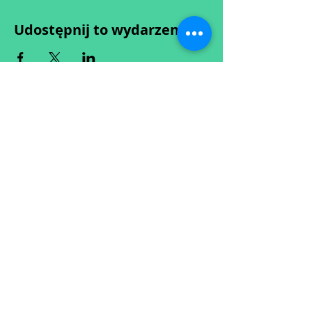
Udostępnij to wydarzenie
Wypełniając formularz zgadzasz się z naszą
Polityką
Prywatności.
Zastrzegamy sobie możliwość przesunięcia startu kursu do
dwóch tygodni od proponowanego terminu rozpoczęcia lub
jego anulowania
w przypadku nie uzbierania się minimalnej liczby osób w
grupie.
O ewentualnych zmianach będziemy informować drogą
mailową.
Dołącz do newslettera! :)