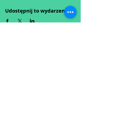
Udostępnij to wydarzenie
Wypełniając formularz zgadzasz się z naszą
Polityką
Prywatności.
Zastrzegamy sobie możliwość przesunięcia startu kursu do
dwóch tygodni od proponowanego terminu rozpoczęcia lub
jego anulowania
w przypadku nie uzbierania się minimalnej liczby osób w
grupie.
O ewentualnych zmianach będziemy informować drogą
mailową.
Dołącz do newslettera! :)