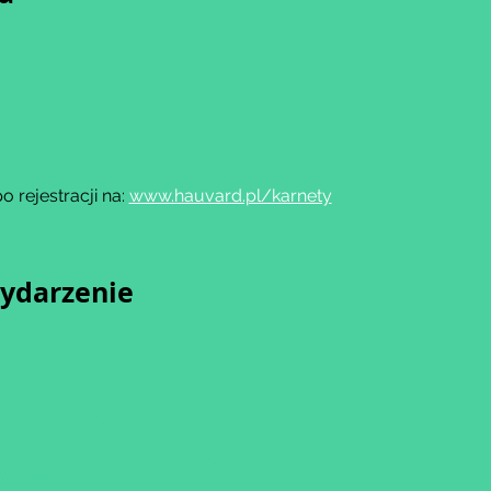
rejestracji na: 
www.hauvard.pl/karnety
wydarzenie
sz się z naszą
Polityką Prywatności.
przesunięcia startu kursu do dwóch
o terminu rozpoczęcia lub jego