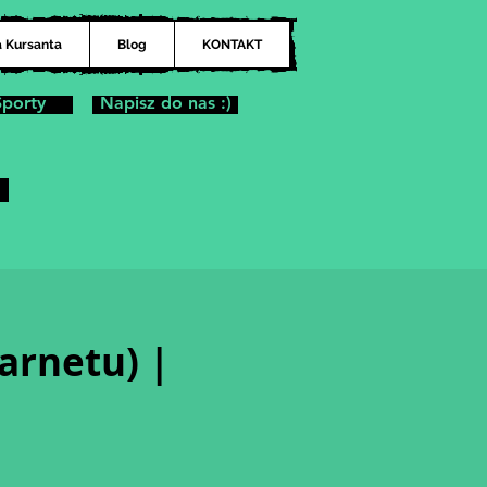
a Kursanta
Blog
KONTAKT
Sporty
Napisz do nas :)
karnetu) |