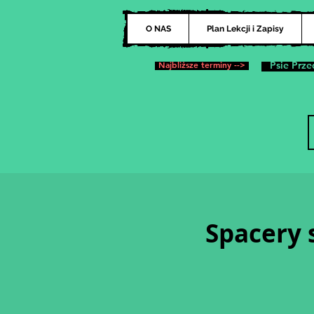
O NAS
Plan Lekcji i Zapisy
Najbliższe terminy -->
Psie Prze
Spacery s