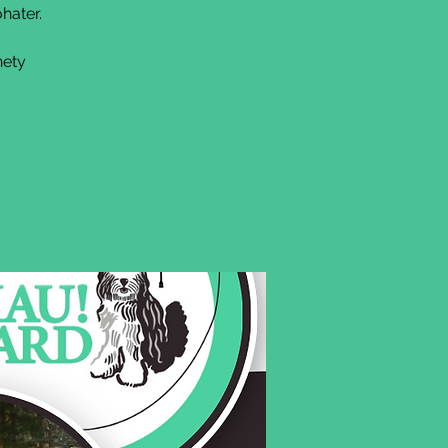
hater.
nety