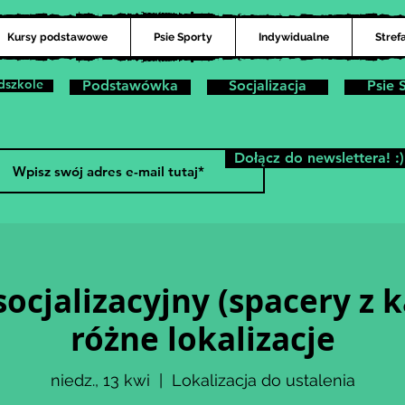
Kursy podstawowe
Psie Sporty
Indywidualne
Stref
dszkole
Podstawówka
Socjalizacja
Psie 
Dołącz do newslettera! :)
ocjalizacyjny (spacery z 
różne lokalizacje
niedz., 13 kwi
  |  
Lokalizacja do ustalenia