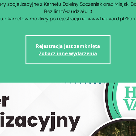
ry socjalizacyjne z Karnetu Dzielny Szczeniak oraz Miejski Bo
Bez limitów udziału. :)
up karnetów możliwy po rejestracji na: www.hauvard.pl/kar
Rejestracja jest zamknięta
Zobacz inne wydarzenia