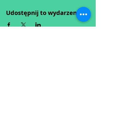
Udostępnij to wydarzenie
Wypełniając formularz zgadzasz się z naszą
Polityką
Prywatności.
Zastrzegamy sobie możliwość przesunięcia startu kursu do
dwóch tygodni od proponowanego terminu rozpoczęcia lub
jego anulowania
w przypadku nie uzbierania się minimalnej liczby osób w
grupie.
O ewentualnych zmianach będziemy informować drogą
mailową.
Dołącz do newslettera! :)