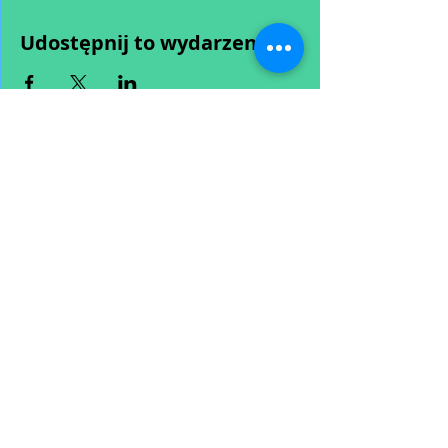
Udostępnij to wydarzenie
Wypełniając formularz zgadzasz się z naszą
Polityką
Prywatności.
Zastrzegamy sobie możliwość przesunięcia startu kursu do
dwóch tygodni od proponowanego terminu rozpoczęcia lub
jego anulowania
w przypadku nie uzbierania się minimalnej liczby osób w
grupie.
O ewentualnych zmianach będziemy informować drogą
mailową.
Dołącz do newslettera! :)