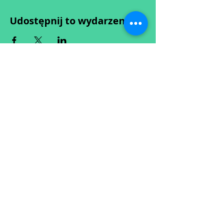
Udostępnij to wydarzenie
Wypełniając formularz zgadzasz się z naszą
Polityką
Prywatności.
Zastrzegamy sobie możliwość przesunięcia startu kursu do
dwóch tygodni od proponowanego terminu rozpoczęcia lub
jego anulowania
w przypadku nie uzbierania się minimalnej liczby osób w
grupie.
O ewentualnych zmianach będziemy informować drogą
mailową.
Dołącz do newslettera! :)