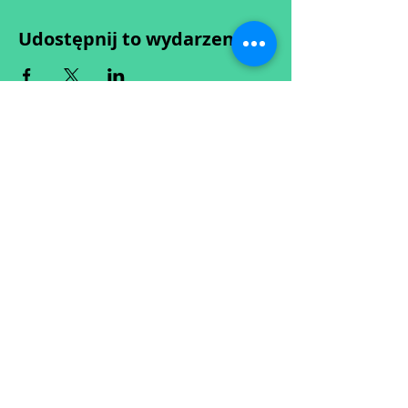
Udostępnij to wydarzenie
Wypełniając formularz zgadzasz się z naszą
Polityką
Prywatności.
Zastrzegamy sobie możliwość przesunięcia startu kursu do
dwóch tygodni od proponowanego terminu rozpoczęcia lub
jego anulowania
w przypadku nie uzbierania się minimalnej liczby osób w
grupie.
O ewentualnych zmianach będziemy informować drogą
mailową.
Dołącz do newslettera! :)