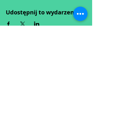
Udostępnij to wydarzenie
Wypełniając formularz zgadzasz się z naszą
Polityką
Prywatności.
Zastrzegamy sobie możliwość przesunięcia startu kursu do
dwóch tygodni od proponowanego terminu rozpoczęcia lub
jego anulowania
w przypadku nie uzbierania się minimalnej liczby osób w
grupie.
O ewentualnych zmianach będziemy informować drogą
mailową.
Dołącz do newslettera! :)