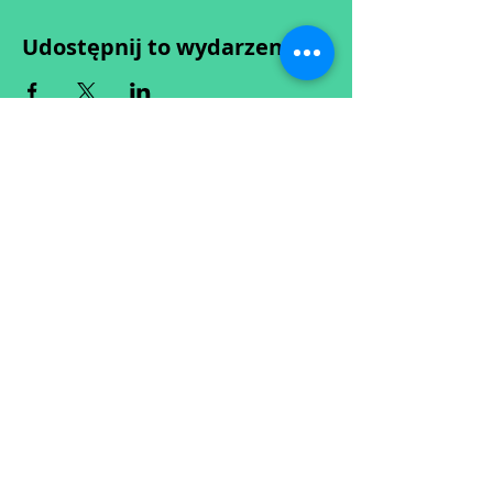
Udostępnij to wydarzenie
Wypełniając formularz zgadzasz się z naszą
Polityką
Prywatności.
Zastrzegamy sobie możliwość przesunięcia startu kursu do
dwóch tygodni od proponowanego terminu rozpoczęcia lub
jego anulowania
w przypadku nie uzbierania się minimalnej liczby osób w
grupie.
O ewentualnych zmianach będziemy informować drogą
mailową.
Dołącz do newslettera! :)