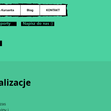
a Kursanta
Blog
KONTAKT
Sporty
Napisz do nas :)
alizacje
zas
jny i