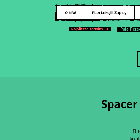
O NAS
Plan Lekcji i Zapisy
Najbliższe terminy -->
Psie Prze
Spacer 
Bu
kont