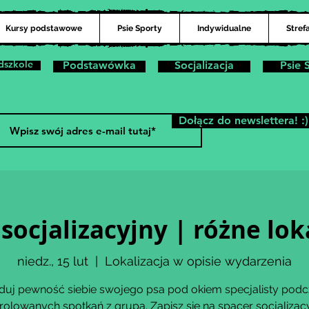
Kursy podstawowe
Psie Sporty
Indywidualne
Stref
dszkole
Podstawówka
Socjalizacja
Psie 
Dołącz do newslettera! :)
socjalizacyjny | różne lok
niedz., 15 lut
  |  
Lokalizacja w opisie wydarzenia
duj pewność siebie swojego psa pod okiem specjalisty podc
rolowanych spotkań z grupą. Zapisz się na spacer socjalizacy