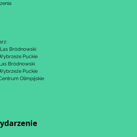
zenia
arz:
– Las Bródnowski
 Wybrzeże Puckie
 Las Bródnowski
 Wybrzeże Puckie
 Centrum Olimpijskie
wydarzenie