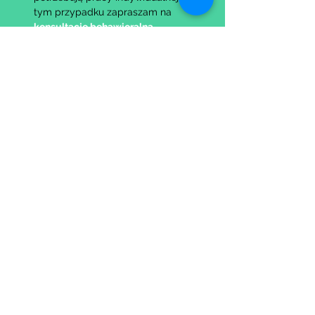
tym przypadku zapraszam na 
konsultację behawioralną
.
Pokaż więcej
Udostępnij to wydarzenie
Wypełniając formularz zgadzasz się z naszą
Polityką
Prywatności.
Zastrzegamy sobie możliwość przesunięcia startu kursu do
dwóch tygodni od proponowanego terminu rozpoczęcia lub
jego anulowania
w przypadku nie uzbierania się minimalnej liczby osób w
grupie.
O ewentualnych zmianach będziemy informować drogą
mailową.
Dołącz do newslettera! :)