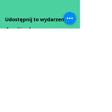
Udostępnij to wydarzenie
Wypełniając formularz zgadzasz się z naszą
Polityką
Prywatności.
Zastrzegamy sobie możliwość przesunięcia startu kursu do
dwóch tygodni od proponowanego terminu rozpoczęcia lub
jego anulowania
w przypadku nie uzbierania się minimalnej liczby osób w
grupie.
O ewentualnych zmianach będziemy informować drogą
mailową.
Dołącz do newslettera! :)