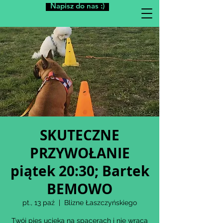
Napisz do nas :)
SKUTECZNE
PRZYWOŁANIE
piątek 20:30; Bartek
BEMOWO
pt., 13 paź
  |  
Blizne Łaszczyńskiego
Twój pies ucieka na spacerach i nie wraca