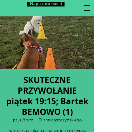
Napisz do nas :)
SKUTECZNE
PRZYWOŁANIE
piątek 19:15; Bartek
BEMOWO (1)
pt., 08 wrz
  |  
Blizne Łaszczyńskiego
Twój pies ucieka na spacerach i nie wraca