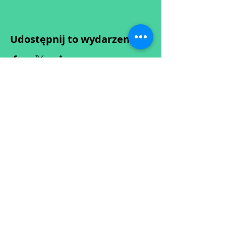
Udostępnij to wydarzenie
Wypełniając formularz zgadzasz się z naszą
Polityką
Prywatności.
Zastrzegamy sobie możliwość przesunięcia startu kursu do
dwóch tygodni od proponowanego terminu rozpoczęcia lub
jego anulowania
w przypadku nie uzbierania się minimalnej liczby osób w
grupie.
O ewentualnych zmianach będziemy informować drogą
mailową.
Dołącz do newslettera! :)