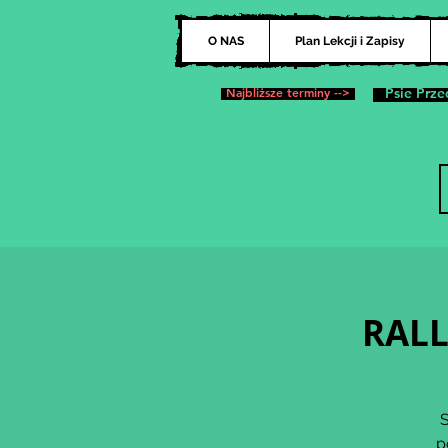
O NAS
Plan Lekcji i Zapisy
Najbliższe terminy -->
Psie Prze
RALL
S
p