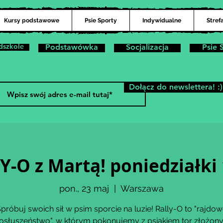
Kursy podstawowe
Psie Sporty
Indywidualne
Stref
dszkole
Podstawówka
Socjalizacja
Psie 
Dołącz do newslettera! :)
Y-O z Martą! poniedziałki 
pon., 23 maj
  |  
Warszawa
próbuj swoich sił w psim sporcie na luzie! Rally-O to "rajdo
osłuszeństwo", w którym pokonujemy z psiakiem tor złożony