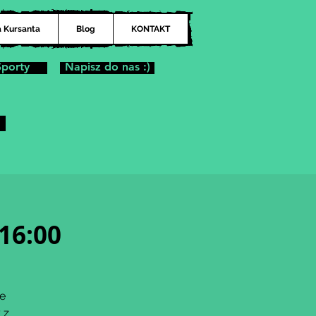
a Kursanta
Blog
KONTAKT
Sporty
Napisz do nas :)
16:00
we
 z