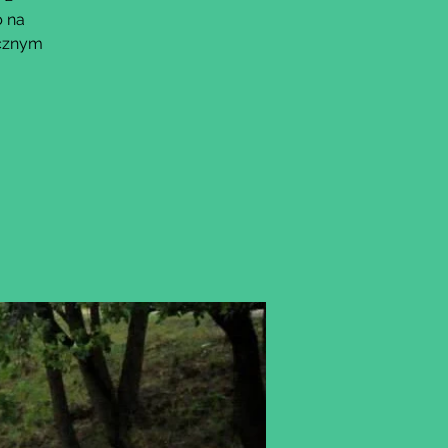
b na
ocznym