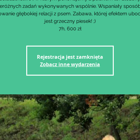
eróżnych zadań wykonywanych wspólnie. Wspaniały sposó
wanie głębokiej relacji z psem. Zabawa, której efektem ub
jest grzeczny piesek! ;)
7h, 600 zł
Rejestracja jest zamknięta
Zobacz inne wydarzenia