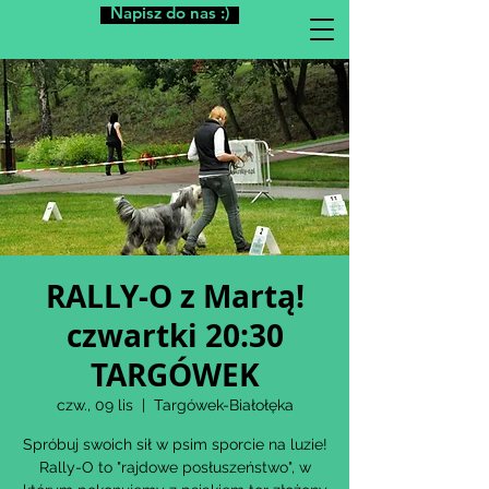
Napisz do nas :)
RALLY-O z Martą!
czwartki 20:30
TARGÓWEK
czw., 09 lis
  |  
Targówek-Białołęka
Spróbuj swoich sił w psim sporcie na luzie!
Rally-O to "rajdowe posłuszeństwo", w