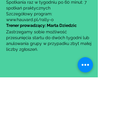
Spotkania raz w tygodniu po 60 minut: 7
spotkań praktycznych
Szczegółowy program:
www.hauvard.pl/rally-o
Trener prowadzący: Marta Dziedzic
Zastrzegamy sobie możliwość
przesunięcia startu do dwóch tygodni lub
anulowania grupy w przypadku zbyt małej
liczby zgłoszeń.
Udostępnij to wydarzenie
Wypełniając formularz zgadzasz się z naszą
Polityką
Prywatności.
Zastrzegamy sobie możliwość przesunięcia startu kursu do
dwóch tygodni od proponowanego terminu rozpoczęcia lub
jego anulowania
w przypadku nie uzbierania się minimalnej liczby osób w