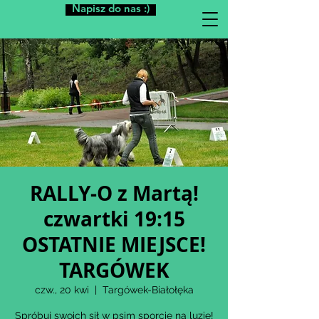
Napisz do nas :)
RALLY-O z Martą!
czwartki 19:15
OSTATNIE MIEJSCE!
TARGÓWEK
czw., 20 kwi
  |  
Targówek-Białołęka
Spróbuj swoich sił w psim sporcie na luzie!