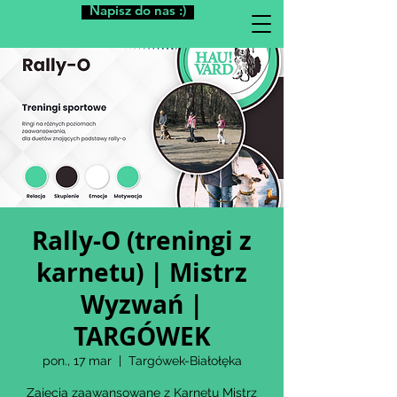
Napisz do nas :)
Rally-O (treningi z
karnetu) | Mistrz
Wyzwań |
TARGÓWEK
pon., 17 mar
  |  
Targówek-Białołęka
Zajęcia zaawansowane z Karnetu Mistrz