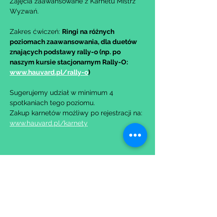
Zajęcia zaawansowane z Karnetu Mistrz 
Wyzwań.
Zakres ćwiczeń: 
Ringi na różnych 
poziomach zaawansowania, dla duetów 
znających podstawy rally-o (np. po 
naszym kursie stacjonarnym Rally-O: 
www.hauvard.pl/rally-o
)
Sugerujemy udział w minimum 4 
spotkaniach tego poziomu.
Zakup karnetów możliwy po rejestracji na: 
www.hauvard.pl/karnety
Udostępnij to wydarzenie