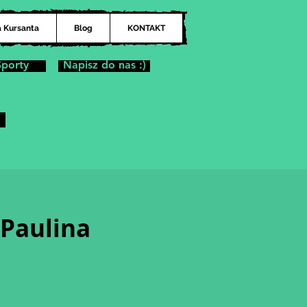
a Kursanta
Blog
KONTAKT
Sporty
Napisz do nas :)
 Paulina