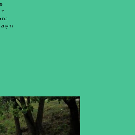
we
 z
b na
ocznym