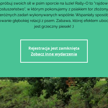
próbuj swoich sił w psim sporcie na luzie! Rally-O to "rajdo
osłuszeństwo", w którym pokonujemy z psiakiem tor złożony
eróżnych zadań wykonywanych wspólnie. Wspaniały sposó
wanie głębokiej relacji z psem. Zabawa, której efektem ub
Rejestracja jest zamknięta
Zobacz inne wydarzenia