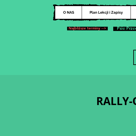
O NAS
Plan Lekcji i Zapisy
Najbliższe terminy -->
Psie Prze
RALLY-O