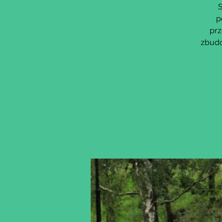
S
p
prz
zbudo