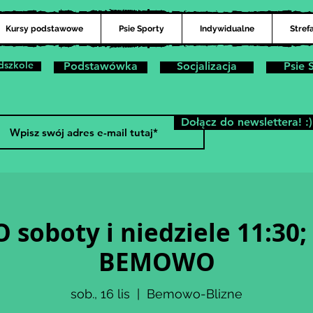
Kursy podstawowe
Psie Sporty
Indywidualne
Stref
dszkole
Podstawówka
Socjalizacja
Psie 
Dołącz do newslettera! :)
 soboty i niedziele 11:30;
BEMOWO
sob., 16 lis
  |  
Bemowo-Blizne