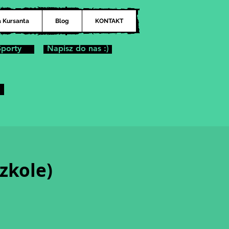
a Kursanta
Blog
KONTAKT
Sporty
Napisz do nas :)
zkole)