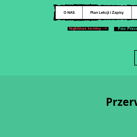
O NAS
Plan Lekcji i Zapisy
Najbliższe terminy -->
Psie Prze
Przer