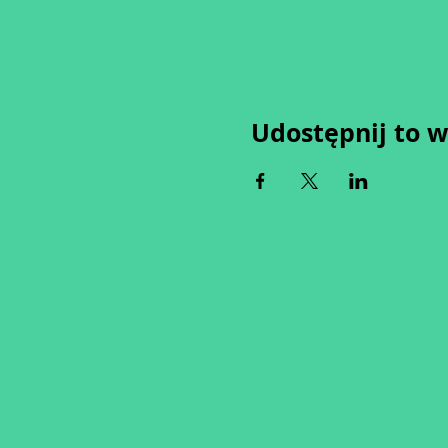
Udostępnij to 
Wypełniając formularz zgadza
Zastrzegamy sobie możliwość 
tygodni od proponowaneg
an
w przypadku nie uzbierania s
O ewentualnych zmianach bę