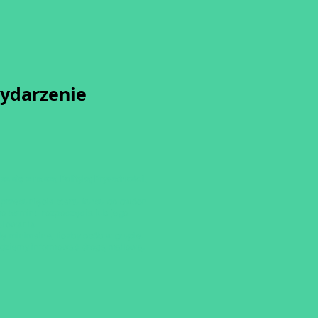
wydarzenie
sz się z naszą
Polityką Prywatności.
przesunięcia startu kursu do dwóch
o terminu rozpoczęcia lub jego
ulowania
ię minimalnej liczby osób w grupie.
dziemy informować drogą mailową.