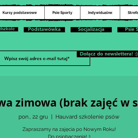
Kursy podstawowe
Psie Sporty
Indywidualne
Stref
dszkole
Podstawówka
Socjalizacja
Psie 
Dołącz do newslettera! :)
wa zimowa (brak zajęć w s
pon., 22 gru
  |  
Hauvard szkolenie psów
Zapraszamy na zajęcia po Nowym Roku!
Do psiobaczenia! :)