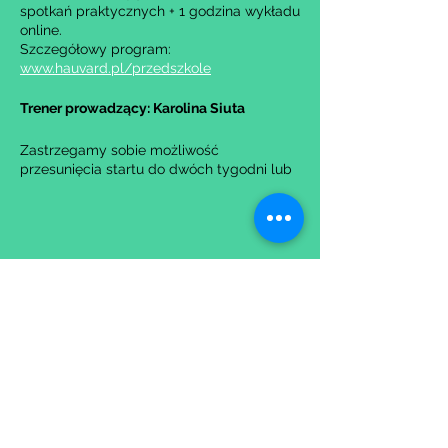
spotkań praktycznych + 1 godzina wykładu
online.
Szczegółowy program:
www.hauvard.pl/przedszkole
Trener prowadzący: Karolina Siuta
Zastrzegamy sobie możliwość
przesunięcia startu do dwóch tygodni lub
anulowania grupy w przypadku zbyt małej
liczby zgłoszeń.
Udostępnij to wydarzenie
Wypełniając formularz zgadzasz się z naszą
Polityką
Prywatności.
Zastrzegamy sobie możliwość przesunięcia startu kursu do
dwóch tygodni od proponowanego terminu rozpoczęcia lub
jego anulowania