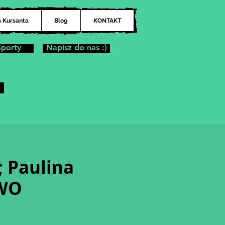
a Kursanta
Blog
KONTAKT
Sporty
Napisz do nas :)
; Paulina
OWO