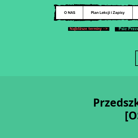
O NAS
Plan Lekcji i Zapisy
Najbliższe terminy -->
Psie Prze
Przedszk
[O