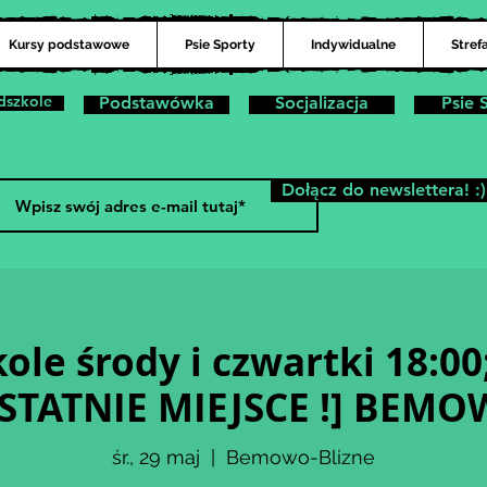
Kursy podstawowe
Psie Sporty
Indywidualne
Stref
dszkole
Podstawówka
Socjalizacja
Psie 
Dołącz do newslettera! :)
ole środy i czwartki 18:00
STATNIE MIEJSCE !] BEM
śr., 29 maj
  |  
Bemowo-Blizne