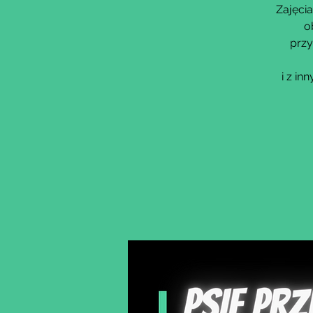
Zajęcia
o
przy
i z i