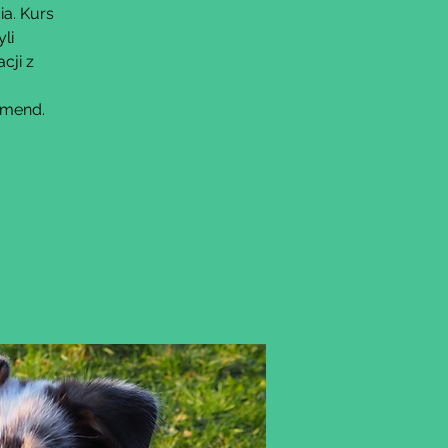
ia. Kurs
li
cji z
omend.