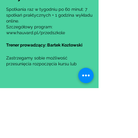
Spotkania raz w tygodniu po 60 minut: 7
spotkań praktycznych + 1 godzina wykładu
online.
Szczegółowy program:
www.hauvard.pl/przedszkole
Trener prowadzący: Bartek Kozłowski
Zastrzegamy sobie możliwość
przesunięcia rozpoczęcia kursu lub
anulowania go w przypadku nie uzbierania
się minimalnej liczby osób na grupę.
Udostępnij to wydarzenie
Wypełniając formularz zgadzasz się z naszą
Polityką
Prywatności.