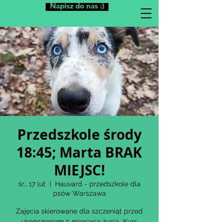
Napisz do nas :)
Przedszkole środy
18:45; Marta BRAK
MIEJSC!
śr., 17 lut
  |  
Hauvard - przedszkole dla
psów Warszawa
Zajęcia skierowane dla szczeniąt przed
ukończeniem 5 miesiąca życia. Kurs