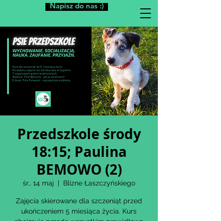
Napisz do nas :)
Przedszkole środy
18:15; Paulina
BEMOWO (2)
śr., 14 maj
  |  
Blizne Łaszczyńskiego
Zajęcia skierowane dla szczeniąt przed
ukończeniem 5 miesiąca życia. Kurs