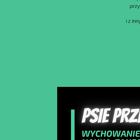
przy
i z i