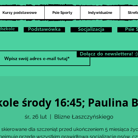
Kursy podstawowe
Psie Sporty
Indywidualne
Stref
dszkole
Podstawówka
Socjalizacja
Psie 
Dołącz do newslettera! :)
kole środy 16:45; Paulin
śr., 26 lut
  |  
Blizne Łaszczyńskiego
 skierowane dla szczeniąt przed ukończeniem 5 miesiąca życ
bejmuje przede wszystkim prawidłową socjalizację psów, czy