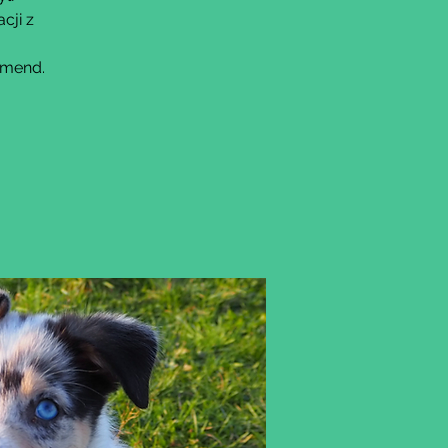
cji z
omend.