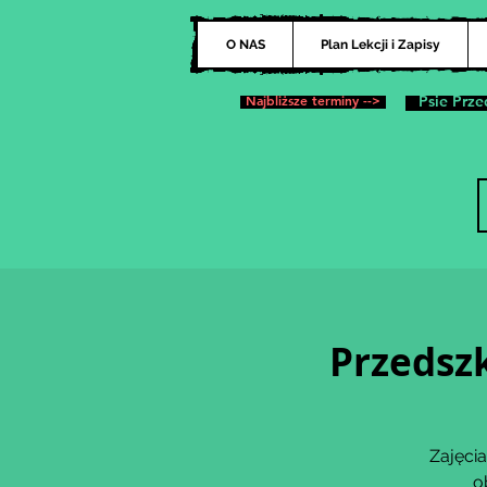
O NAS
Plan Lekcji i Zapisy
Najbliższe terminy -->
Psie Prze
Przedsz
Zajęcia
o