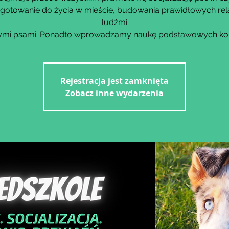
gotowanie do życia w mieście, budowania prawidłowych rela
ludźmi
nnymi psami. Ponadto wprowadzamy naukę podstawowych k
Rejestracja jest zamknięta
Zobacz inne wydarzenia