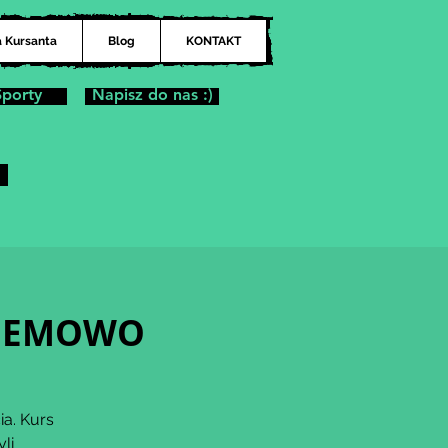
a Kursanta
Blog
KONTAKT
Sporty
Napisz do nas :)
a BEMOWO
ia. Kurs
li