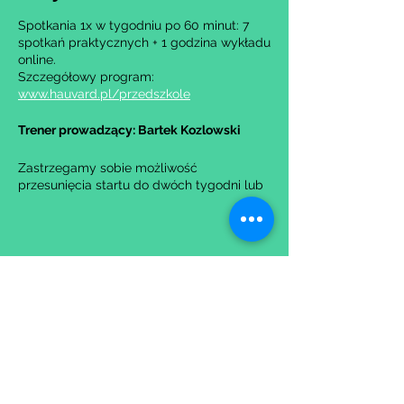
Spotkania 1x w tygodniu po 60 minut: 7
spotkań praktycznych + 1 godzina wykładu
online.
Szczegółowy program:
www.hauvard.pl/przedszkole
Trener prowadzący: Bartek Kozlowski
Zastrzegamy sobie możliwość
przesunięcia startu do dwóch tygodni lub
anulowania grupy w przypadku zbyt małej
liczby zgłoszeń.
Udostępnij to wydarzenie
Wypełniając formularz zgadzasz się z naszą
Polityką
Prywatności.