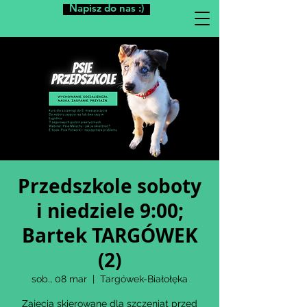
Napisz do nas :)
Przedszkole soboty
i niedziele 9:00;
Bartek TARGÓWEK
(2)
sob., 08 mar
  |  
Targówek-Białołęka
Zajęcia skierowane dla szczeniąt przed