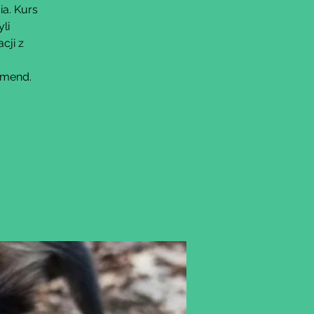
ia. Kurs
li
cji z
omend.