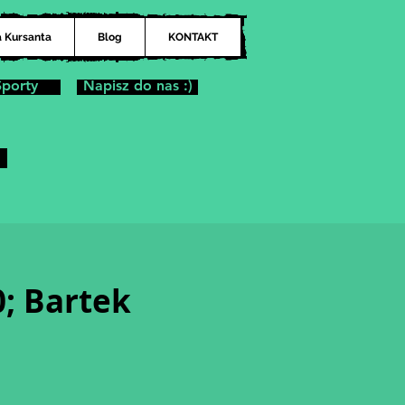
a Kursanta
Blog
KONTAKT
Sporty
Napisz do nas :)
0; Bartek