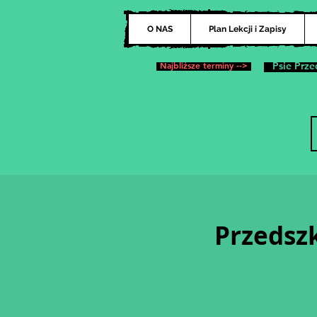
O NAS
Plan Lekcji i Zapisy
Najbliższe terminy -->
Psie Prze
Przedszk