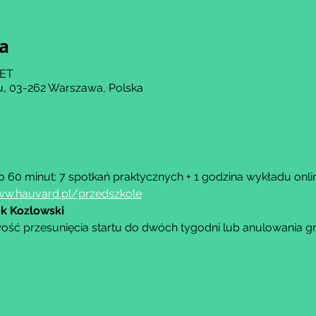
ja
CET
, 03-262 Warszawa, Polska
o 60 minut: 7 spotkań praktycznych + 1 godzina wykładu onli
w.hauvard.pl/przedszkole
k Kozlowski
ość przesunięcia startu do dwóch tygodni lub anulowania g