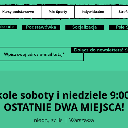
Kursy podstawowe
Psie Sporty
Indywidualne
Stref
dszkole
Podstawówka
Socjalizacja
Psie 
Dołącz do newslettera! :)
ole soboty i niedziele 9:0
OSTATNIE DWA MIEJSCA!
niedz., 27 lis
  |  
Warszawa