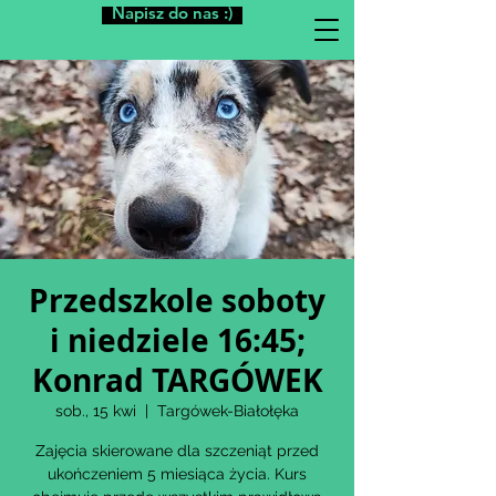
Napisz do nas :)
Przedszkole soboty
i niedziele 16:45;
Konrad TARGÓWEK
sob., 15 kwi
  |  
Targówek-Białołęka
Zajęcia skierowane dla szczeniąt przed
ukończeniem 5 miesiąca życia. Kurs