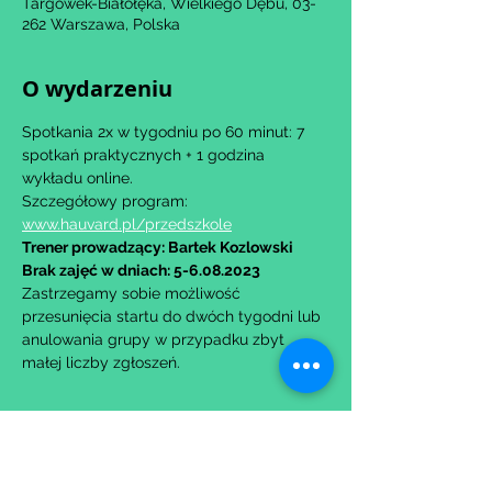
Targówek-Białołęka, Wielkiego Dębu, 03-
262 Warszawa, Polska
O wydarzeniu
Spotkania 2x w tygodniu po 60 minut: 7 
spotkań praktycznych + 1 godzina 
wykładu online.
Szczegółowy program: 
www.hauvard.pl/przedszkole
Trener prowadzący: Bartek Kozlowski
Brak zajęć w dniach: 5-6.08.2023
Zastrzegamy sobie możliwość 
przesunięcia startu do dwóch tygodni lub 
anulowania grupy w przypadku zbyt 
małej liczby zgłoszeń.
Udostępnij to wydarzenie