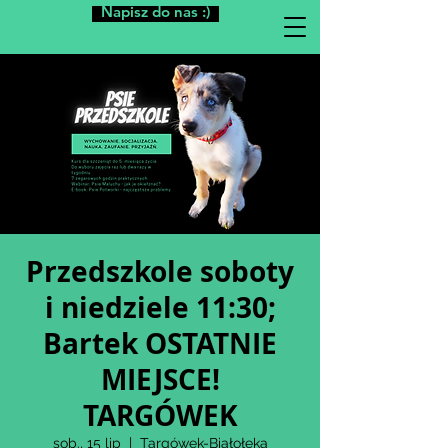
Napisz do nas :)
Przedszkole soboty
i niedziele 11:30;
Bartek OSTATNIE
MIEJSCE!
TARGÓWEK
sob., 15 lip
  |  
Targówek-Białołęka