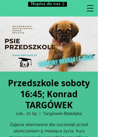
Napisz do nas :)
Przedszkole soboty
16:45; Konrad
TARGÓWEK
sob., 01 lip
  |  
Targówek-Białołęka
Zajęcia skierowane dla szczeniąt przed
ukończeniem 5 miesiąca życia. Kurs