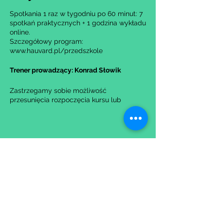
Spotkania 1 raz w tygodniu po 60 minut: 7
spotkań praktycznych + 1 godzina wykładu
online.
Szczegółowy program:
www.hauvard.pl/przedszkole
Trener prowadzący: Konrad Słowik
Zastrzegamy sobie możliwość
przesunięcia rozpoczęcia kursu lub
anulowania go w przypadku nie uzbierania
się minimalnej liczby osób na grupę.
Udostępnij to wydarzenie
Wypełniając formularz zgadzasz się z naszą
Polityką
Prywatności.