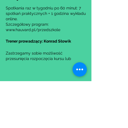
Spotkania raz w tygodniu po 60 minut: 7
spotkań praktycznych + 1 godzina wykładu
online.
Szczegółowy program:
www.hauvard.pl/przedszkole
Trener prowadzący: Konrad Słowik
Zastrzegamy sobie możliwość
przesunięcia rozpoczęcia kursu lub
anulowania go w przypadku nie uzbierania
się minimalnej liczby osób na grupę.
Udostępnij to wydarzenie
Wypełniając formularz zgadzasz się z naszą
Polityką
Prywatności.