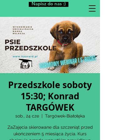
Napisz do nas :)
Przedszkole soboty
15:30; Konrad
TARGÓWEK
sob., 24 cze
  |  
Targówek-Białołęka
ZaZajęcia skierowane dla szczeniąt przed
ukończeniem 5 miesiąca życia. Kurs