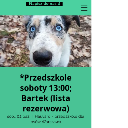
Napisz do nas :)
*Przedszkole
soboty 13:00;
Bartek (lista
rezerwowa)
sob., 02 paź
  |  
Hauvard - przedszkole dla
psów Warszawa