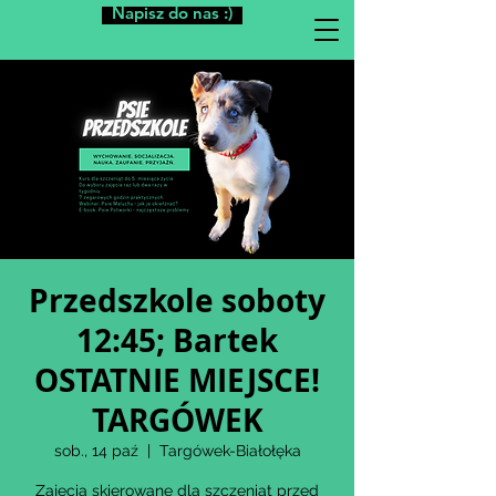
Napisz do nas :)
Przedszkole soboty
12:45; Bartek
OSTATNIE MIEJSCE!
TARGÓWEK
sob., 14 paź
  |  
Targówek-Białołęka
Zajęcia skierowane dla szczeniąt przed