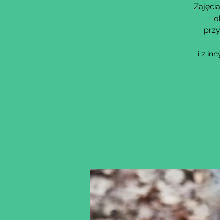
Zajęcia
o
przy
i z i