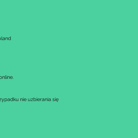
oland
nline.
padku nie uzbierania się 