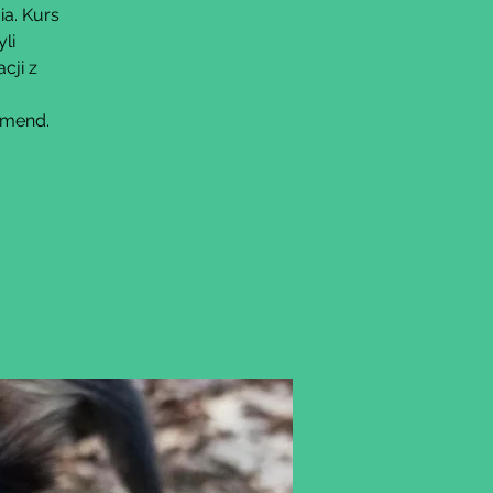
ia. Kurs
li
cji z
omend.