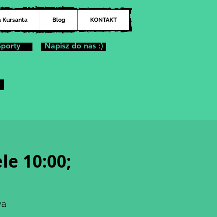
a Kursanta
Blog
KONTAKT
Sporty
Napisz do nas :)
le 10:00;
wa