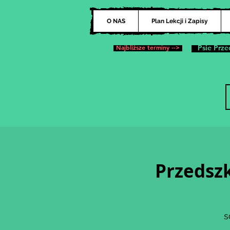
O NAS
Plan Lekcji i Zapisy
Najbliższe terminy -->
Psie Prze
Przedszk
s