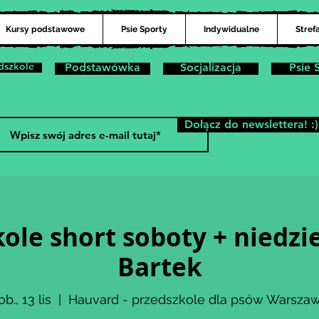
Kursy podstawowe
Psie Sporty
Indywidualne
Stref
dszkole
Podstawówka
Socjalizacja
Psie 
Dołącz do newslettera! :)
ole short soboty + niedzie
Bartek
ob., 13 lis
  |  
Hauvard - przedszkole dla psów Warsza