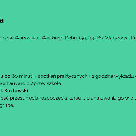
ja
a psów Warszawa , Wielkiego Dębu 15a, 03-262 Warszawa, P
u po 60 minut: 7 spotkań praktycznych + 1 godzina wykładu o
w.hauvard.pl/przedszkole
ek Kozłowski
ść przesunięcia rozpoczęcia kursu lub anulowania go w przy
grupę.