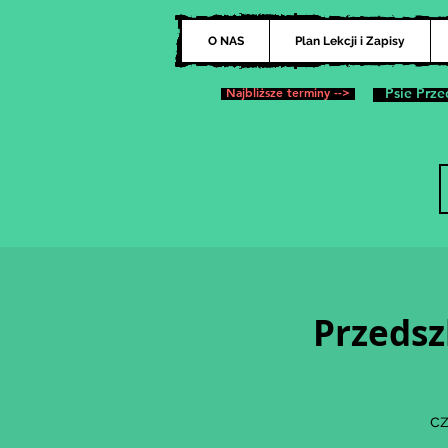
O NAS
Plan Lekcji i Zapisy
Najbliższe terminy -->
Psie Prze
Przedsz
cz