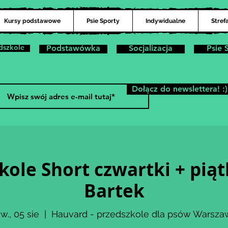
Kursy podstawowe
Psie Sporty
Indywidualne
Stref
dszkole
Podstawówka
Socjalizacja
Psie 
Dołącz do newslettera! :)
kole Short czwartki + piątk
Bartek
w., 05 sie
  |  
Hauvard - przedszkole dla psów Warsza