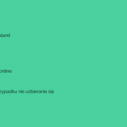
oland
nline.
padku nie uzbierania się 