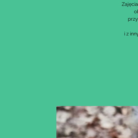
Zajęcia
o
przy
i z i