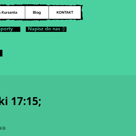
a Kursanta
Blog
KONTAKT
Sporty
Napisz do nas :)
i 17:15;
wa