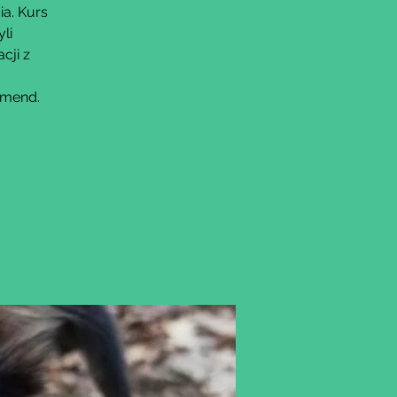
ia. Kurs
li
cji z
omend.