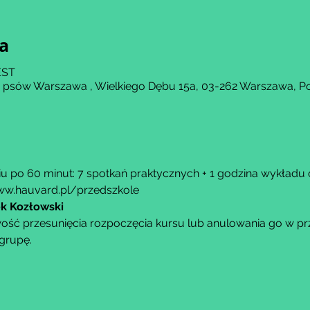
ja
CEST
a psów Warszawa , Wielkiego Dębu 15a, 03-262 Warszawa, P
u po 60 minut: 7 spotkań praktycznych + 1 godzina wykładu o
w.hauvard.pl/przedszkole
ek Kozłowski
ść przesunięcia rozpoczęcia kursu lub anulowania go w przy
grupę.