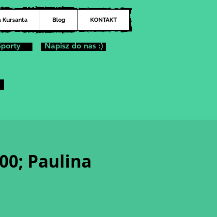
a Kursanta
Blog
KONTAKT
Sporty
Napisz do nas :)
00; Paulina