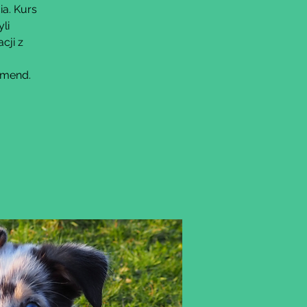
ia. Kurs
li
cji z
omend.