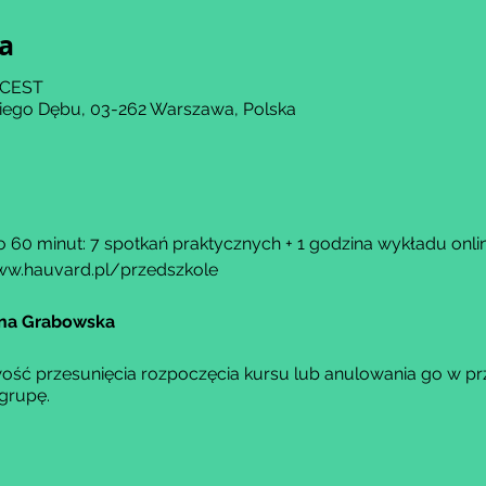
ja
0 CEST
kiego Dębu, 03-262 Warszawa, Polska
 60 minut: 7 spotkań praktycznych + 1 godzina wykładu onlin
w.hauvard.pl/przedszkole
ina Grabowska
ść przesunięcia rozpoczęcia kursu lub anulowania go w prz
grupę.