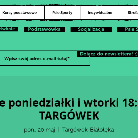
Kursy podstawowe
Psie Sporty
Indywidualne
Stref
dszkole
Podstawówka
Socjalizacja
Psie 
Dołącz do newslettera! :)
e poniedziałki i wtorki 18:
TARGÓWEK
pon., 20 maj
  |  
Targówek-Białołęka