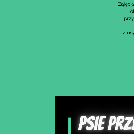
Zajęcia
o
przy
i z i