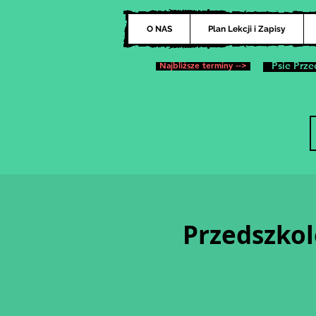
O NAS
Plan Lekcji i Zapisy
Najbliższe terminy -->
Psie Prze
Przedszkol